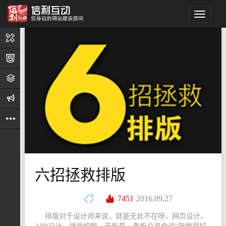
设
计
h5
策
略
推
广
其
他
六招拯救排版
7451
2016.09.27
排版对于设计师来说，就是无处不在呀，网页设计、