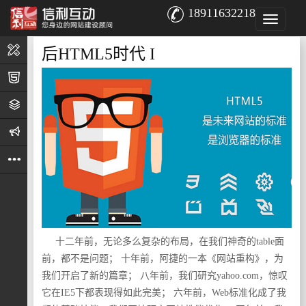
18911632218
后HTML5时代 I
设
计
h5
策
略
推
广
其
他
十二年前，无论多么复杂的布局，在我们神奇的table面
前，都不是问题； 十年前，阿捷的一本《网站重构》，为
我们开启了新的篇章； 八年前，我们研究yahoo.com，惊叹
它在IE5下都表现得如此完美； 六年前，Web标准化成了我