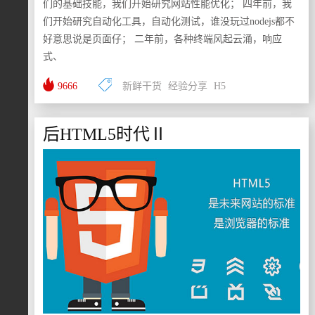
们的基础技能，我们开始研究网站性能优化； 四年前，我
们开始研究自动化工具，自动化测试，谁没玩过nodejs都不
好意思说是页面仔； 二年前，各种终端风起云涌，响应
式、
9666
新鲜干货
经验分享
H5
后HTML5时代Ⅱ